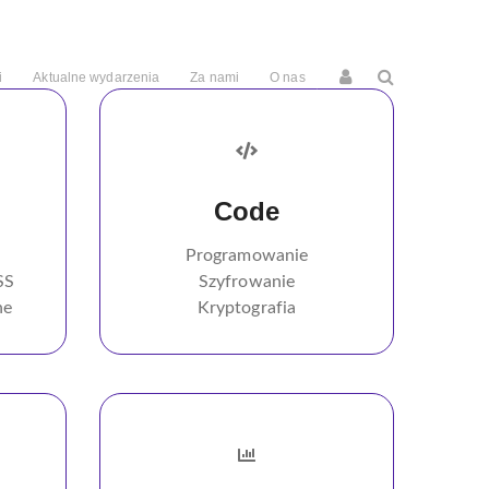
i
Aktualne wydarzenia
Za nami
O nas
Code
Programowanie
ISS
Szyfrowanie
ne
Kryptografia