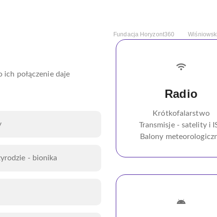
Home
Fundacja Horyzont360
Wiśniowsk
o ich połączenie daje
Radio
Krótkofalarstwo
y
Transmisje - satelity i 
Balony meteorologicz
rodzie - bionika