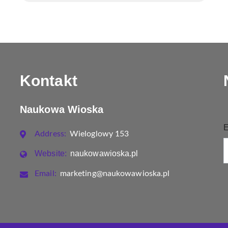
Kontakt
Naukowa Wioska
E
Address:
Wieloglowy 153
Website:
naukowawioska.pl
Email:
marketing@naukowawioska.pl