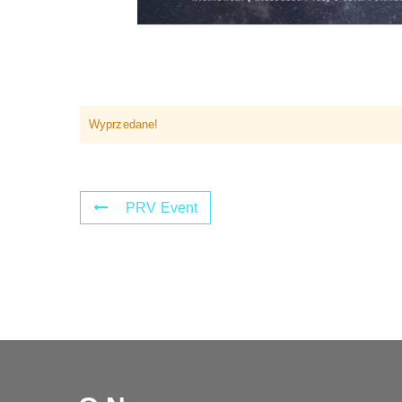
Wyprzedane!
PRV Event