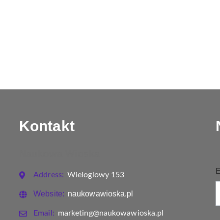
Kontakt
Naukowa Wioska
E
Address:
Wieloglowy 153
Website:
naukowawioska.pl
Email:
marketing@naukowawioska.pl