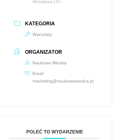
Wielogłowy 153
KATEGORIA
Warsztaty
ORGANIZATOR
Naukowa Wioska
Email
marketing@naukowawioska.pl
POLEĆ TO WYDARZENIE