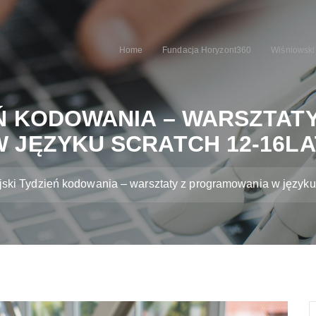
Home
Fundacja Horyzont360
Wiśniowski
EŃ KODOWANIA – WARSZTAT
W JĘZYKU SCRATCH 12-16LA
ski Tydzień kodowania – warsztaty z programowania w języku 