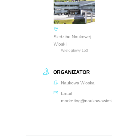
Siedziba Naukowej
Wioski
Wielogłowy 153
ORGANIZATOR
Naukowa Wioska
Email
marketing@naukowawioska.pl