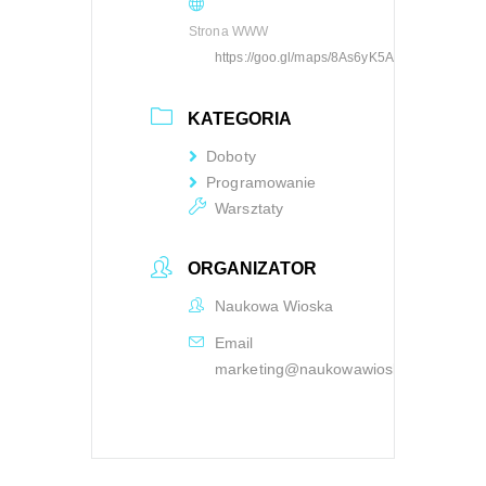
Strona WWW
https://goo.gl/maps/8As6yK5AfLKnEexy6
KATEGORIA
Doboty
Programowanie
Warsztaty
ORGANIZATOR
Naukowa Wioska
Email
marketing@naukowawioska.pl