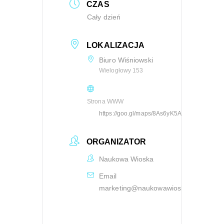
CZAS
Cały dzień
LOKALIZACJA
Biuro Wiśniowski
Wielogłowy 153
Strona WWW
https://goo.gl/maps/8As6yK5AfLKnEexy6
ORGANIZATOR
Naukowa Wioska
Email
marketing@naukowawioska.pl